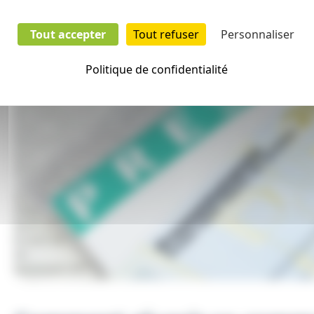
Tout accepter
Tout refuser
Personnaliser
Politique de confidentialité