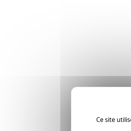
Ce site util