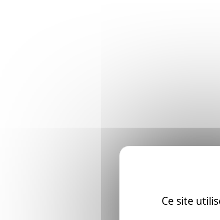
Ce site util